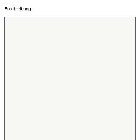
Beschreibung
*
(Pflichtfeld)
: