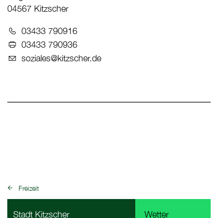
04567 Kitzscher
Telefon:
03433 790916
Fax:
03433 790936
E-Mail:
soziales@kitzscher.de
Freizeit
zurück zu:
Fußbereich Informationen
Stadt Kitzscher
Wetter