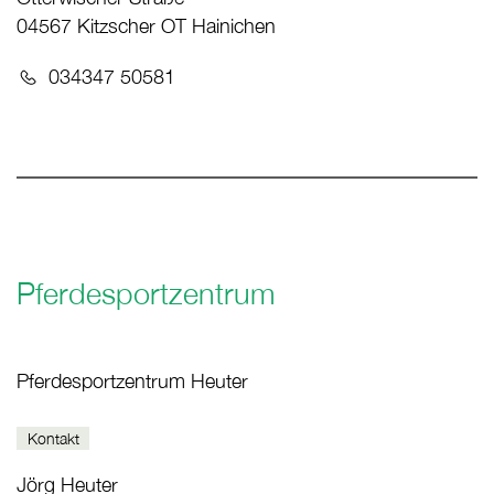
04567 Kitzscher OT Hainichen
Telefon:
034347 50581
Pferdesportzentrum
Pferdesportzentrum Heuter
Kontakt
Jörg Heuter