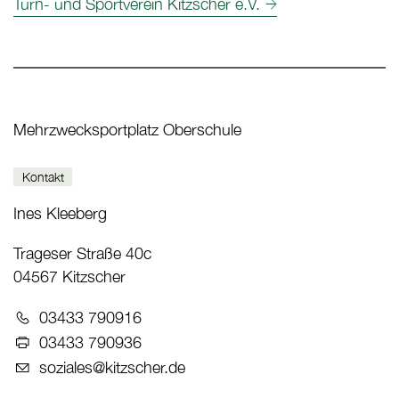
Turn- und Sportverein Kitzscher e.V.
Mehrzwecksportplatz Oberschule
Kontakt
Ines Kleeberg
Trageser Straße 40c
04567 Kitzscher
Telefon:
03433 790916
Fax:
03433 790936
E-Mail:
soziales@kitzscher.de