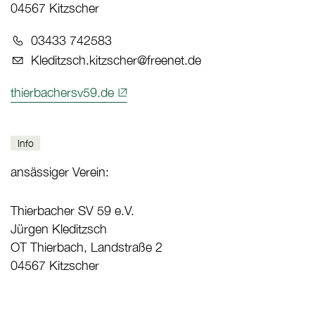
04567 Kitzscher
Telefon:
03433 742583
E-Mail:
Kleditzsch.kitzscher@freenet.de
thierbachersv59.de
Info
ansässiger Verein:
Thierbacher SV 59 e.V.
Jürgen Kleditzsch
OT Thierbach, Landstraße 2
04567 Kitzscher