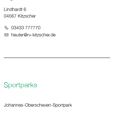
Lindhardt 6
04567 Kitzscher
Telefon:
03433 777770
E-Mail:
heuter@rv-kitzscher.de
Sportparks
Johannes-Oberscheven-Sportpark