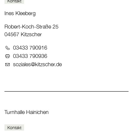
Kontakt
Ines Kleeberg
Robert-Koch-Straße 25
04567 Kitzscher
Telefon:
03433 790916
Fax:
03433 790936
E-Mail:
soziales@kitzscher.de
Turnhalle Hainichen
Kontakt