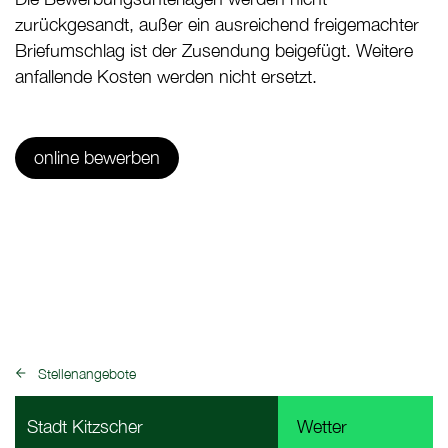
zurückgesandt, außer ein ausreichend freigemachter
Briefumschlag ist der Zusendung beigefügt. Weitere
anfallende Kosten werden nicht ersetzt.
online bewerben
Stellenangebote
zurück zu:
Fußbereich Informationen
Stadt Kitzscher
Wetter