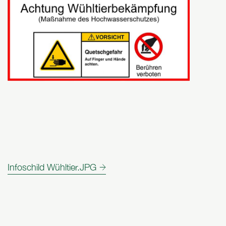
Infoschild Wühltier.JPG
öffnen