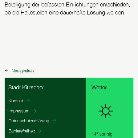
Beteiligung der befassten Einrichtungen entschieden,
ob die Haltestellen eine dauerhafte Lösung werden.
Neuigkeiten
zurück zu:
Fußbereich Informationen
Stadt Kitzscher
Wetter
Kontakt
Impressum
Datenschutzerklärung
Barrierefreiheit
14° sonnig