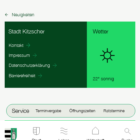
Neuigkeiten
zurück zu:
Fußbereich Informationen
Stadt Kitzscher
Wetter
Kontakt
Impressum
Datenschutzerklärung
Barrierefreiheit
22° sonnig
Fenster schließen
Service
Terminvergabe
Öffnungszeiten
Ratstermine
Stadt Kitzscher: zur Startseite