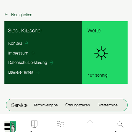
Neuigkeiten
zurück zu:
Fußbereich Informationen
Stadt Kitzscher
Wetter
Kontakt
Impressum
Datenschutzerklärung
Barrierefreiheit
18° sonnig
Fenster schließen
Service
Terminvergabe
Öffnungszeiten
Ratstermine
Stadt Kitzscher: zur Startseite