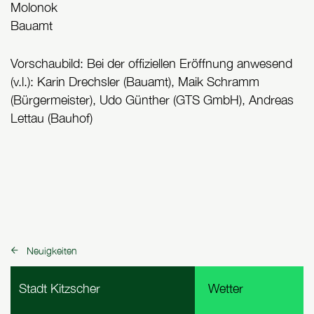
Molonok
Bauamt
Vorschaubild: Bei der offiziellen Eröffnung anwesend
(v.l.): Karin Drechsler (Bauamt), Maik Schramm
(Bürgermeister), Udo Günther (GTS GmbH), Andreas
Lettau (Bauhof)
Neuigkeiten
zurück zu:
Fußbereich Informationen
Stadt Kitzscher
Wetter