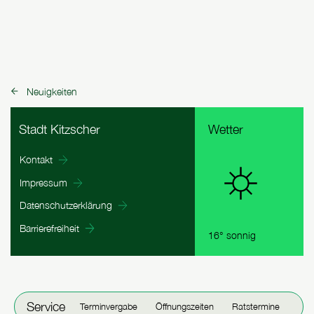
Neuigkeiten
zurück zu:
Fußbereich Informationen
Stadt Kitzscher
Wetter
Kontakt
Impressum
Datenschutzerklärung
Barrierefreiheit
16° sonnig
Fenster schließen
Service
Terminvergabe
Öffnungszeiten
Ratstermine