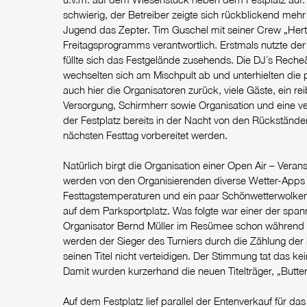
schwierig, der Betreiber zeigte sich rückblickend mehr
Jugend das Zepter. Tim Guschel mit seiner Crew „Her
Freitagsprogramms verantwortlich. Erstmals nutzte der
füllte sich das Festgelände zusehends. Die DJ´s Reche
wechselten sich am Mischpult ab und unterhielten die 
auch hier die Organisatoren zurück, viele Gäste, ein r
Versorgung, Schirmherr sowie Organisation und eine v
der Festplatz bereits in der Nacht von den Rückstände
nächsten Festtag vorbereitet werden.
Natürlich birgt die Organisation einer Open Air – Ve
werden von den Organisierenden diverse Wetter-Apps m
Festtagstemperaturen und ein paar Schönwetterwolken 
auf dem Parksportplatz. Was folgte war einer der spa
Organisator Bernd Müller im Resümee schon während des
werden der Sieger des Turniers durch die Zählung der 
seinen Titel nicht verteidigen. Der Stimmung tat das k
Damit wurden kurzerhand die neuen Titelträger, „Butt
Auf dem Festplatz lief parallel der Entenverkauf für d