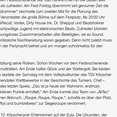
 als zufrieden. Am Fest-Freitag übernimmt seit geraumer Zeit die
tzkammer“ zeichnete zum zweiten Mal für die Planung des
 Veranstalter die große Bühne auf dem Festplatz. Ab 20:00 Uhr
&Recall, Vortex, Dirty House Ink, Dr. Sheppat und Beatshokker
partywütige Jugend mit elektronischen Beats. Zufrieden blickten
eibungsloses Zusammenarbeiten aller Beteiligten, sei es Sound,
erlässliche Nachbereitung waren gegeben. Denn nicht zuletzt muss
n der Partynacht befreit und am morgen schnörkellos für den
ranstaltung seine Risiken. Schon Wochen vor dem Festwochenende
alträtiert. Am Ende halfen Glück und der Wettergott. Bei besten
startete der Samstag mit dem Volleyballturnier des TSV Kitzscher
nnendsten Wettbewerbe in der Geschichte des Turniers. Chef –
 letzten Spiels: „Das ist ja heute der Wahnsinn, erstmals
kleinen Punkte ermittelt.“ Am Ende konnte das Team von „AllTec“
einen Abbruch. „Raupe, Raupe, Raupe.“, schallte es über den Platz.
erflys and bumblebees“ zur Siegesraupe verdonnert.
as 10. Kitzscheraner Entenrennen auf der Eula. Die Urkunden, der