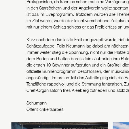
Protagonisten, da kann es schon mal eine Verzögerung 
in den Startlöchern und der Angelverein wollte sponta
ist das im Liveprogramm. Trotzdem wurden alle Themen 
im Ziel waren, wurde der leicht verschobene Zeitplan 
mit nur einem Schlag schloss er das Freibierfass an un
Kurz nachdem das letzte Freibier gezapft wurde, rief 
Schätzaufgabe. Felix Neumann lag dabei am nächsten
Immer weiter stieg die Spannung, nicht nur die Plätze d
dem Boden und hatten bereits fein säuberlich ihre Pa
die ersten 10 Gewinner aufgerufen und ein Großteil d
offizielle Bühnenprogramm beschlossen, der musikali
angekündigt. Im ersten Teil des Auftritts ging sich die P
Tanzfläche rappelvoll und die Stimmung fantastisch. Z
Chef-Organisatorin Ines Kleeberg zufrieden und stolz 
Schumann
Öffentlichkeitsarbeit