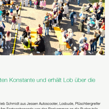
bten Konstante und erhält Lob über die
ieb Schmidt aus Jessen Autoscooter, Losbude, Plüschtiergreifer
f. Am Festwochenende war das Rankommen an die Buden teils