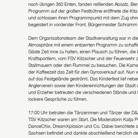
noch übrigen 350 Enten, fanden reißenden Absatz. Bere
Programm auf der großen Festbühne eröffnete die Kita
und schlossen ihren Programmpunkt mit dem Zug ohne
begeistert in vorderster Front. Bürgermeister Schram
Dem Organisationsteam der Stadtverwaltung war in die
Atmosphäre mit einem entzerrten Programm zu schaffen
Gäste Zeit inne zu halten, einen Plausch zu führen, d
Kraftsportlern, vom FSV Kitzscher und der Feuerwehr z
Stallmauern oder den Rummel zu besuchen. Die Kamer
der Kaffeezeit das Zelt für den Gyrosverkauf auf. Nu
auf das Festgelände geströmt. Das Kinderfest lief 
Anglerverein sowie den Kindereinrichtungen der Stadt o
und Erzieher betreuten die verschiedenen Stände und 
lockere Gespräche zu führen.
17:00 Uhr betraten die Tänzerinnen und Tänzer der D
TSV Kitzscher waren am Start. Die Moderatorin Katja 
DanceChix, DreamXplosion und Co. Dabei berichtete sie
Sachsen befindet und dankte abschließend herzlich den 