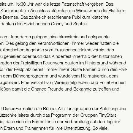
its um 15:30 Uhr war die letzte Patenschaft vergeben. Das
 Kunterbunt. Im Anschluss stürmten die Wirbelwinde die Plattform
 Bremse. Das zahlreich erschienene Publikum klatschte
m dankte den Erzieherinnen Conny und Sophie.
sem Jahr daran gelegen, eine stressfreie und entspannte
. Dies gelang den Verantwortlichen. Immer wieder hatten die
ie kulinarischen Angebote vom Frauenchor, Heimatverein, den
u genießen oder auch das Kinderfest innerhalb der historischen
aden der Freiwilligen Feuerwehr bauten im Hintergrund während
n war der Festplatz bereit, immer mehr Gäste kamen durch den Park
neben dem Bühnenprogramm und wurde vom Heimatverein, dem
rganisiert. Eine Vielzahl von Vereinsmitgliedern und Erzieherinnen
ließen damit die Chance Freunde und Bekannte zu treffen und
&J DanceFormation die Bühne. Alle Tanzgruppen der Abteilung des
Putzschke leitete durch das Programm der Gruppen TinyStars,
, dass sich die Formation in der Vorbereitung auf den Tag der
Eltern und Trainerinnen für ihre Unterstützung. So viele