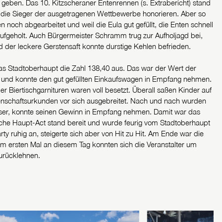
geben. Das 10. Kitzscheraner Entenrennen (s. Extrabericht) stand
n die Sieger der ausgetragenen Wettbewerbe honorieren. Aber so
noch abgearbeitet und weil die Eula gut gefüllt, die Enten schnell
aufgeholt. Auch Bürgermeister Schramm trug zur Aufholjagd bei,
d der leckere Gerstensaft konnte durstige Kehlen befrieden.
das Stadtoberhaupt die Zahl 138,40 aus. Das war der Wert der
 und konnte den gut gefüllten Einkaufswagen in Empfang nehmen.
er Biertischgarnituren waren voll besetzt. Überall saßen Kinder auf
tenschaftsurkunden vor sich ausgebreitet. Nach und nach wurden
ieser, konnte seinen Gewinn in Empfang nehmen. Damit war das
sche Haupt-Act stand bereit und wurde feurig vom Stadtoberhaupt
arty ruhig an, steigerte sich aber von Hit zu Hit. Am Ende war die
um ersten Mal an diesem Tag konnten sich die Veranstalter um
zurücklehnen.