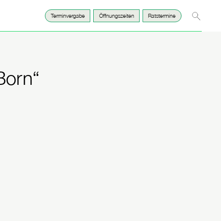
Suche
Terminvergabe
Öffnungszeiten
Ratstermine
Born“