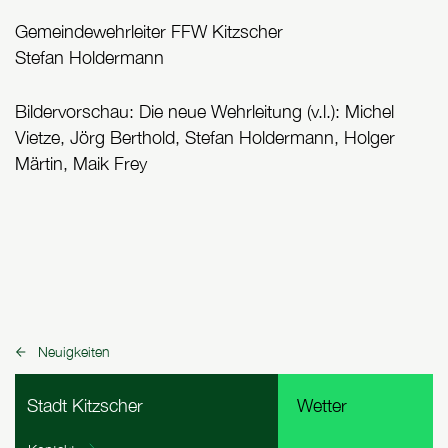
Gemeindewehrleiter FFW Kitzscher
Stefan Holdermann
Bildervorschau: Die neue Wehrleitung (v.l.): Michel
Vietze, Jörg Berthold, Stefan Holdermann, Holger
Märtin, Maik Frey
Neuigkeiten
zurück zu:
Fußbereich Informationen
Stadt Kitzscher
Wetter