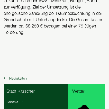
Zukunft“ nach der VwV Investkraft, Budget „Bund“,
zur Verfügung. Ziel der Umsetzung ist die
energetische Sanierung der Raumbeleuchtung in der
Grundschule mit Unterhangdecke. Die Gesamtkosten
werden ca. 68.250 € betragen bei einer 75 %igen
Förderung.
Neuigkeiten
zurück zu:
Fußbereich Informationen
Stadt Kitzscher
Wetter
Kontakt