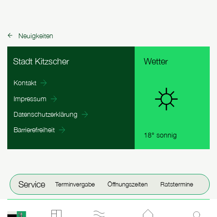
Neuigkeiten
zurück zu:
Fußbereich Informationen
Stadt Kitzscher
Wetter
Kontakt
Impressum
Datenschutzerklärung
Barrierefreiheit
18° sonnig
Fenster schließen
Service
Terminvergabe
Öffnungszeiten
Ratstermine