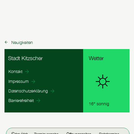
Neuigkeiten
zurück zu:
Fußbereich Informationen
Stadt Kitzscher
Wetter
Kontakt
Impressum
Datenschutzerklärung
Barrierefreiheit
16° sonnig