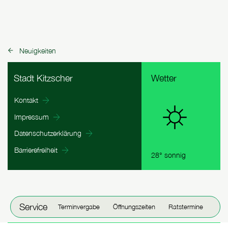
Neuigkeiten
zurück zu:
Fußbereich Informationen
Stadt Kitzscher
Wetter
Kontakt
Impressum
Datenschutzerklärung
Barrierefreiheit
28° sonnig
Fenster schließen
Service
Terminvergabe
Öffnungszeiten
Ratstermine