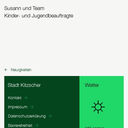
Susann und Team
Kinder- und Jugendbeauftragte
Neuigkeiten
zurück zu:
Fußbereich Informationen
Stadt Kitzscher
Wetter
Kontakt
Impressum
Datenschutzerklärung
Barrierefreiheit