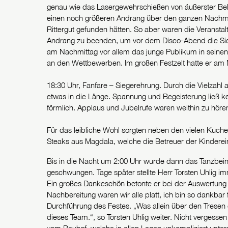
genau wie das Lasergewehrschießen von äußerster Bel
einen noch größeren Andrang über den ganzen Nachmi
Rittergut gefunden hätten. So aber waren die Veranst
Andrang zu beenden, um vor dem Disco-Abend die Sie
am Nachmittag vor allem das junge Publikum in seinen
an den Wettbewerben. Im großen Festzelt hatte er am N
18:30 Uhr, Fanfare – Siegerehrung. Durch die Vielzahl
etwas in die Länge. Spannung und Begeisterung ließ ke
förmlich. Applaus und Jubelrufe waren weithin zu höre
Für das leibliche Wohl sorgten neben den vielen Kuch
Steaks aus Magdala, welche die Betreuer der Kinderein
Bis in die Nacht um 2:00 Uhr wurde dann das Tanzbein
geschwungen. Tage später stellte Herr Torsten Uhlig i
Ein großes Dankeschön betonte er bei der Auswertung a
Nachbereitung waren wir alle platt, ich bin so dankbar 
Durchführung des Festes. „Was allein über den Tresen
dieses Team.“, so Torsten Uhlig weiter. Nicht vergesse