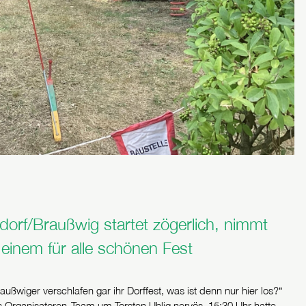
dorf/Braußwig startet zögerlich, nimmt
inem für alle schönen Fest
ußwiger verschlafen gar ihr Dorffest, was ist denn nur hier los?“
s Organisatoren-Team um Torsten Uhlig nervös. 15:30 Uhr hatte