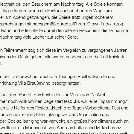
iebtheit bei den Besuchern am Nachmittag. Alle Spiele konnten
ttag erfahren, wenn die Festbesucher eher den Weg zum
alter am Abend gezwungen, die Spiele trotz ungebrochenem
gerehrungen standesgemäß durchzuführen. Clown Fridolin zog
 Bann und erleichterte damit den älteren Besuchern die Teilnahme
achmittag viele Lacher auf seiner Seite.
 an Teilnehmern zog sich diese im Vergleich zu vergangenen Jahren
inen der Gäste gehen, alle waren gespannt und die Luft knisterte
n.
en der Dorfbewohner auch die Thüringer Rostbratwürste und
richtung Villa Braußewind besorgt hatten.
 auf dem Parkett des Festzeltes zur Musik von DJ Axel
mmer noch vollkommen begeistert fest: „Es war eine Topstimmung.“
n alle Helfer des Festes. „Nach drei Tagen Vorbereitung, Fest und
für die zahlreiche Unterstützung bei der Organisation und
 der Cocktailbar ging war verrückt, ein großes Kompliment auch an
n wollte er die Mannschaft von Andreas Lettau und Mirko Lorenz