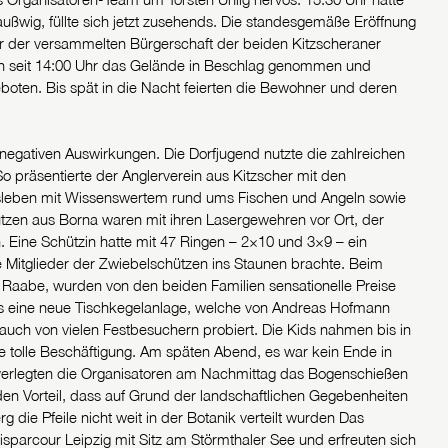
raußwig, füllte sich jetzt zusehends. Die standesgemäße Eröffnung
r der versammelten Bürgerschaft der beiden Kitzscheraner
hon seit 14:00 Uhr das Gelände in Beschlag genommen und
oten. Bis spät in die Nacht feierten die Bewohner und deren
 negativen Auswirkungen. Die Dorfjugend nutzte die zahlreichen
o präsentierte der Anglerverein aus Kitzscher mit den
nsleben mit Wissenswertem rund ums Fischen und Angeln sowie
ützen aus Borna waren mit ihren Lasergewehren vor Ort, der
ine Schützin hatte mit 47 Ringen – 2×10 und 3×9 – ein
e Mitglieder der Zwiebelschützen ins Staunen brachte. Beim
 Raabe, wurden von den beiden Familien sensationelle Preise
mals eine neue Tischkegelanlage, welche von Andreas Hofmann
 auch von vielen Festbesuchern probiert. Die Kids nahmen bis in
ne tolle Beschäftigung. Am späten Abend, es war kein Ende in
g verlegten die Organisatoren am Nachmittag das Bogenschießen
en Vorteil, dass auf Grund der landschaftlichen Gegebenheiten
 die Pfeile nicht weit in der Botanik verteilt wurden Das
isparcour Leipzig mit Sitz am Störmthaler See und erfreuten sich