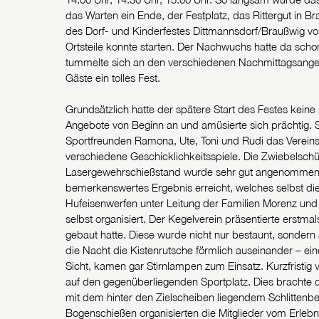
das Warten ein Ende, der Festplatz, das Rittergut in B
des Dorf- und Kinderfestes Dittmannsdorf/Braußwig vo
Ortsteile konnte starten. Der Nachwuchs hatte da sc
tummelte sich an den verschiedenen Nachmittagsangeb
Gäste ein tolles Fest.
Grundsätzlich hatte der spätere Start des Festes keine
Angebote von Beginn an und amüsierte sich prächtig. S
Sportfreunden Ramona, Ute, Toni und Rudi das Verei
verschiedene Geschicklichkeitsspiele. Die Zwiebelsch
Lasergewehrschießstand wurde sehr gut angenommen. E
bemerkenswertes Ergebnis erreicht, welches selbst di
Hufeisenwerfen unter Leitung der Familien Morenz und
selbst organisiert. Der Kegelverein präsentierte erst
gebaut hatte. Diese wurde nicht nur bestaunt, sondern
die Nacht die Kistenrutsche förmlich auseinander – ei
Sicht, kamen gar Stirnlampen zum Einsatz. Kurzfristi
auf den gegenüberliegenden Sportplatz. Dies brachte d
mit dem hinter den Zielscheiben liegendem Schlittenberg
Bogenschießen organisierten die Mitglieder vom Erlebn