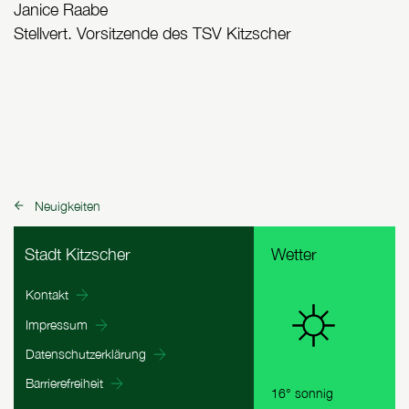
Janice Raabe
Stellvert. Vorsitzende des TSV Kitzscher
Neuigkeiten
zurück zu:
Fußbereich Informationen
Stadt Kitzscher
Wetter
Kontakt
Impressum
Datenschutzerklärung
Barrierefreiheit
16° sonnig