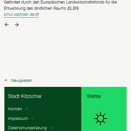
Gefördert durch den Europäischen Landwirtschaftsfonds für die
Entwicklung des ländlichen Raums (ELER)
smul.sachsen.de
ein Förderer zurück
ein Förderer weiter vor
Neuigkeiten
zurück zu:
Fußbereich Informationen
Stadt Kitzscher
Wetter
Kontakt
Impressum
Datenschutzerklärung