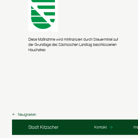
Diese Maßnahme wird mitfinanziert durch Steuermittel auf
der Grundlage des Sächsischen Landtag beschlossenen
Haushaltes
Neuigkeiten
zurück zu:
Fußbereich Informationen
Stadt Kitzscher
Kontakt
Im