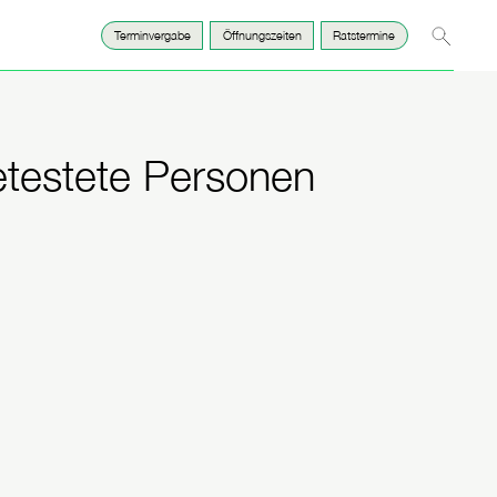
Suche
Terminvergabe
Öffnungszeiten
Ratstermine
etestete Personen