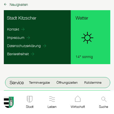
Neuigkeiten
zurück zu:
Fußbereich Informationen
Stadt Kitzscher
Wetter
Kontakt
Impressum
Datenschutzerklärung
Barrierefreiheit
14° sonnig
Fenster schließen
Service
Terminvergabe
Öffnungszeiten
Ratstermine
Stadt Kitzscher: zur Startseite
Stadt
Leben
Wirtschaft
Suche