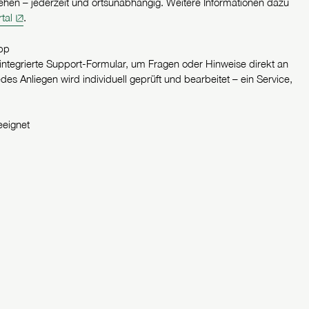
ehen – jederzeit und ortsunabhängig. Weitere Informationen dazu
tal
.
App
integrierte Support-Formular, um Fragen oder Hinweise direkt an
s Anliegen wird individuell geprüft und bearbeitet – ein Service,
eeignet